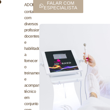
​
FALAR COM
ADORNED
®
ESPECIALISTA
conta
com
diversos
profissionais
docentes
e
habilitados
a
fornecer
o
treinamento
e
acompanhamento
técnico
em
conjunto
com