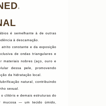
NED
®
NAL
ábios é semelhante à de outras
endência à descamação.
 atrito constante e da exposição
xclusiva de ondas triangulares e
r materiais nobres (aço, ouro e
elular dessa pele, promovendo
ão da hidratação local.
brificação natural, contribuindo
nho sexual.
o clitóris e demais estruturas do
por mucosa — um tecido úmido,