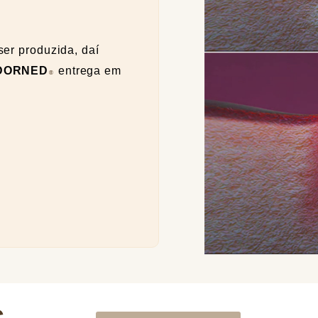
er produzida, daí
DORNED
entrega em
®